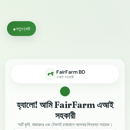
+
নতুন চ্যাট
FairFarm BD
এআই সহকারী
হ্যালো! আমি FairFarm এআই
সহকারী
স্মার্ট কৃষি, বাজারদর এবং টেকসই চাষাবাদে আপনার বিশ্বস্ত সহায়ক।