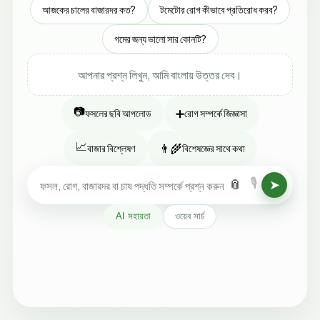
আজকের চালের বাজারদর কত?
টমেটোর রোগ কীভাবে প্রতিরোধ করব?
গমের জন্য ভালো সার কোনটি?
আপনার প্রশ্ন লিখুন, আমি বাংলায় উত্তর দেব।
📷
➕
ফসলের ছবি আপলোড
রোগ সম্পর্কে জিজ্ঞাসা
📈
👨‍🌾
বাজার বিশ্লেষণ
বিশেষজ্ঞের সাথে কথা
🎙️
📎
➤
AI সহায়তা
ওয়েব সার্চ